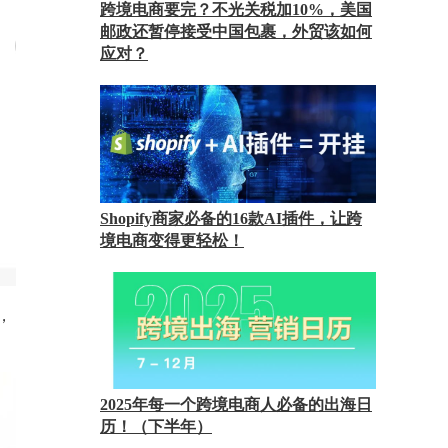
跨境电商要完？不光关税加10%，美国
邮政还暂停接受中国包裹，外贸该如何
应对？
Shopify商家必备的16款AI插件，让跨
境电商变得更轻松！
，
2025年每一个跨境电商人必备的出海日
历！（下半年）