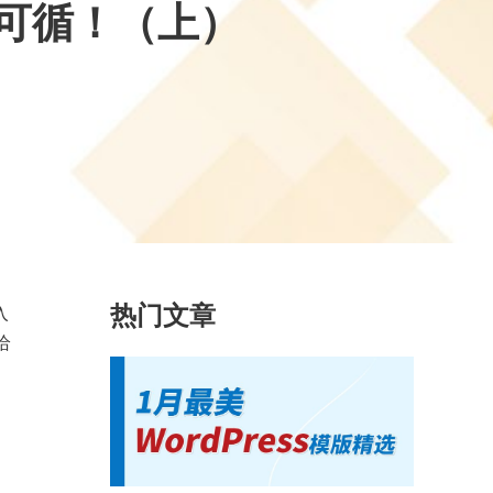
有迹可循！（上）
热门文章
入
给