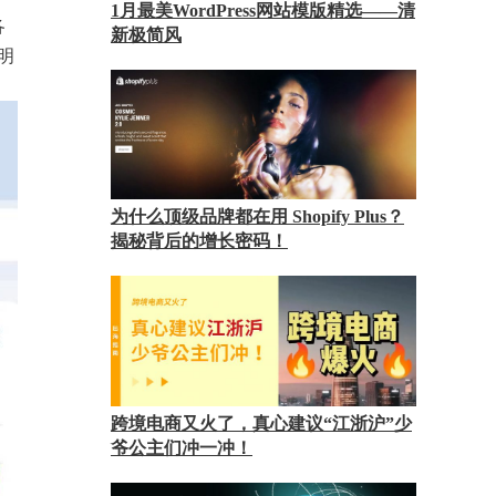
1月最美WordPress网站模版精选——清
各
新极简风
说明
为什么顶级品牌都在用 Shopify Plus？
揭秘背后的增长密码！
跨境电商又火了，真心建议“江浙沪”少
爷公主们冲一冲！