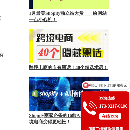
1月最美Shopify独立站大赏——给网站
注
一点小心机！
都有
跨境电商的专有黑话！40个精选术语！
你们是怎么收费的呢
Shopify商家必备的16款AI插件，让跨
境电商变得更轻松！