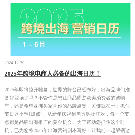
2024-12-30
2025年跨境电商人必备的出海日历！
2025年即将拉开帷幕，世界的舞台已经布好，出海品牌们准
备好登场了吗？不管你是想让商品霸占欧美消费者的购物
车，还是希望亚洲买家为你的品牌点赞，关键就在于：抓住
节日这个“引爆点”。从新年庆祝到黑五购物狂欢，每一个节
点都是品牌出海推广的黄金机会。为了帮助您抓住这个时
机，已为您将2025年出海营销剧本写好！让我们一起解锁这