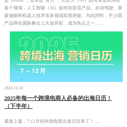
是“DiveIn”，直译是“潜入”，大意为（AI）如何深度应用在
各个领域，人工智能（AI）如何在影音产品、自动驾驶、家
庭储能和机器人技术等多领域实现突破。与此同时，不少国
产品牌在国际舞台上大放异彩，成为焦点之一。…
2024-12-30
2025年每一个跨境电商人必备的出海日历！
（下半年）
紧接上篇，7-12月份跨境电商出海日历来了！ …