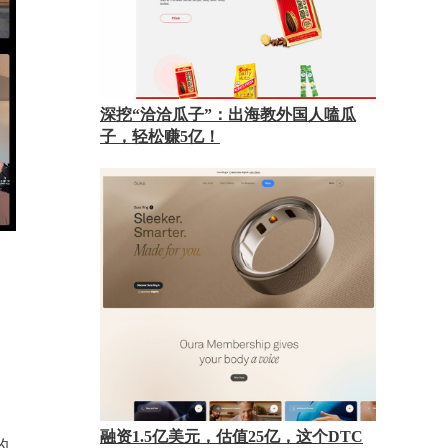
深挖“洽洽瓜子”：出海教外国人嗑瓜
子，轻松赚5亿！
融资1.5亿美元，估值25亿，这个DTC
的