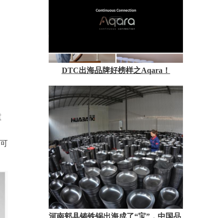
DTC出海品牌好榜样之Aqara！
重
了可
河南郏县铸铁锅出海成了“宝”，中国品