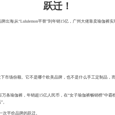
跃迁！
品牌出海|从“Lululemon平替”到年销15亿，广州大佬靠卖瑜伽裤
on嘴里抢下市场份额。它不是哪个欧美品牌，也不是什么手工定制品，
万条瑜伽裤，年销超15亿人民币，在“女子瑜伽裤畅销榜”中霸
话”。
，一次平价品牌的跃迁。