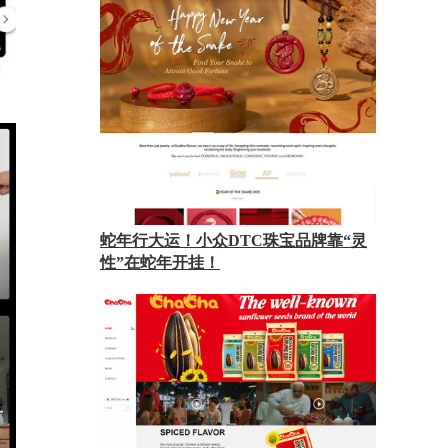
蛇年行大运！小众DTC珠宝品牌靠“灵
性”在蛇年开挂！