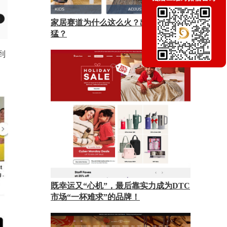
家居赛道为什么这么火？出海势头有多
猛？
到
既幸运又“心机”，最后靠实力成为DTC
市场“一杯难求”的品牌！