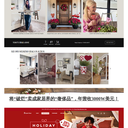
将“破烂”卖成家居界的“奢侈品”，年营收3000W美元！