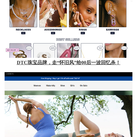
DTC珠宝品牌，走“怀旧风”给00后一波回忆杀！