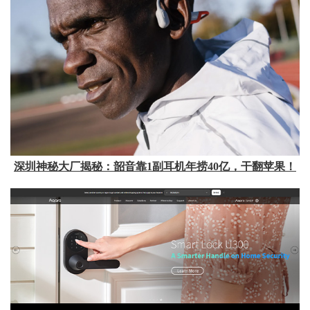
深圳神秘大厂揭秘：韶音靠1副耳机年捞40亿，干翻苹果！