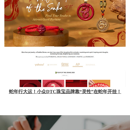
蛇年行大运！小众DTC珠宝品牌靠“灵性”在蛇年开挂！